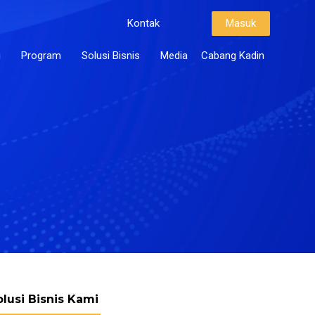
Kontak
Masuk
i
Program
Solusi Bisnis
Media
Cabang Kadin
olusi Bisnis Kami